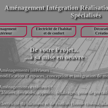
Aménagement Intégration Réalisation
Spécialisés
nagement
Electricité de l'habitat
Décorat
xtérieur
et de confort
Créatio
De votre Projet...
...à sa mise en oeuvre
Aménagements intérieurs :
modification d’espaces, conception et intégration de mob
Aménagements extérieurs :
Clôtures, terrasses, appentis, éclairages, pose de portail
Electricité du bâtiment et de confort (home cinéma, al