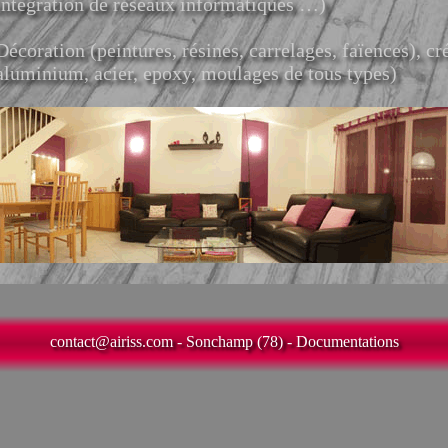
intégration de réseaux informatiques …)
Décoration (peintures, résines, carrelages, faïences), cré
aluminium, acier, epoxy, moulages de tous types)
contact@airiss.com
- Sonchamp (78)
- Documentations