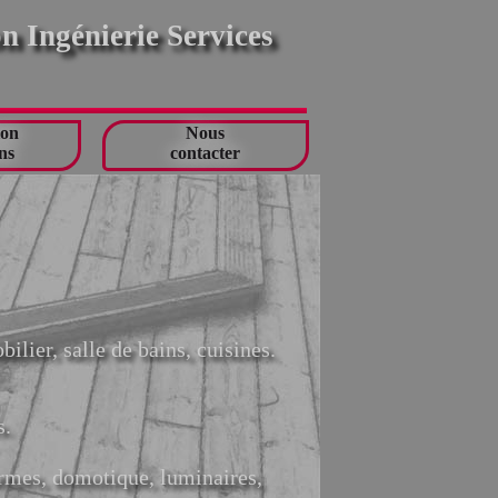
 Ingénierie Services
ion
Nous
ns
contacter
ilier, salle de bains, cuisines.
s.
armes, domotique, luminaires,